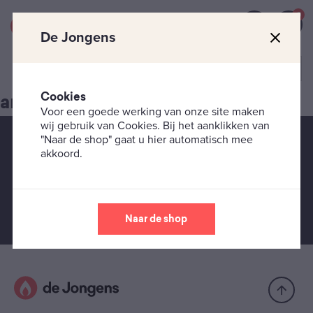
0
De Jongens
Cookies
archive
Voor een goede werking van onze site maken
wij gebruik van Cookies. Bij het aanklikken van
"Naar de shop" gaat u hier automatisch mee
Service van De Jongens
akkoord.
Snelle levering
Vóór 16:00 besteld, dezelfde dag verzonden.
Naar de shop