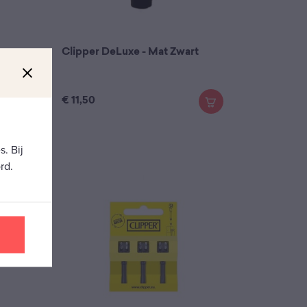
Clipper DeLuxe - Mat Zwart
€
11,50
. Bij
rd.