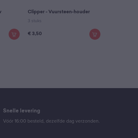
w
Clipper - Vuursteen-houder
3 stuks
€
3,50
Snelle levering
Vóór 16:00 besteld, dezelfde dag verzonden.