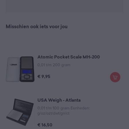
Misschien ook iets voor jou
Atomic Pocket Scale MH-200
0,01 t/m 200 gram
€
9,95
USA Weigh - Atlanta
0,01 t/m 100 gram Eenheden:
g/oz/ozt/dwt/gn/ct
€
16,50