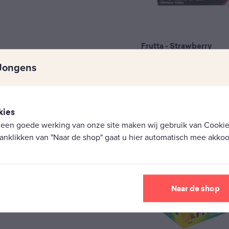
Frutta - Strawberry
Hulzen om zelf sigaretten 
Jongens
inclusief Click-baar filter in 
€
3,25
kies
 een goede werking van onze site maken wij gebruik van Cookies
anklikken van "Naar de shop" gaat u hier automatisch mee akkoo
Naar de shop