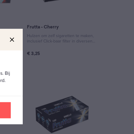
Frutta - Cherry
te maken,
Hulzen om zelf sigaretten te maken,
diversen...
inclusief Click-baar filter in diversen...
€
3,25
. Bij
rd.