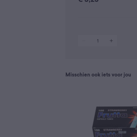
€
3,25
1
Misschien ook iets voor jou