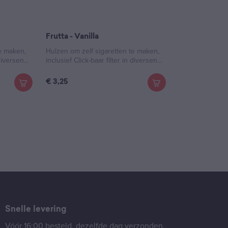
Frutta - Vanilla
te maken,
Hulzen om zelf sigaretten te maken,
diversen...
inclusief Click-baar filter in diversen...
€
3,25
Snelle levering
Vóór 16:00 besteld, dezelfde dag verzonden.