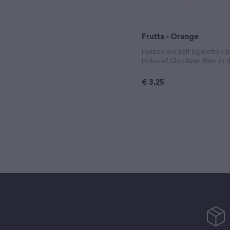
Frutta - Orange
Hulzen om zelf sigaretten 
inclusief Click-baar filter in 
€
3,25