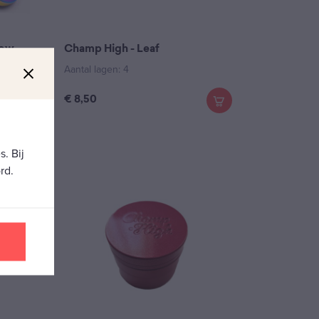
bow
Champ High - Leaf
Aantal lagen: 4
€
8,50
. Bij
rd.