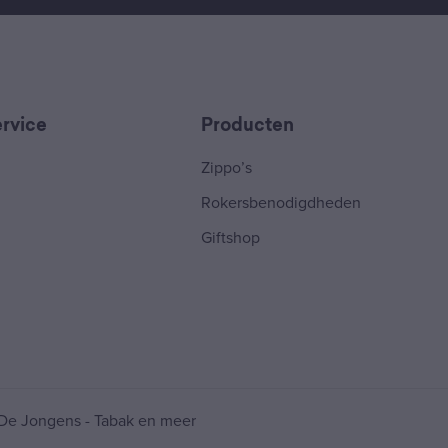
rvice
Producten
Zippo’s
Rokersbenodigdheden
Giftshop
De Jongens - Tabak en meer