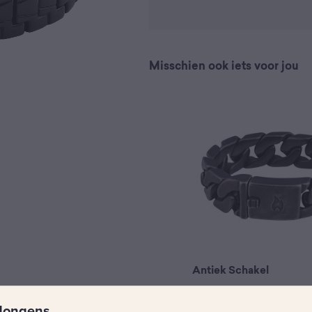
Misschien ook iets voor jou
Antiek Schakel
€
59,95
Jongens