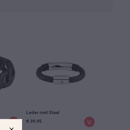
Leder met Staal
€
39,95