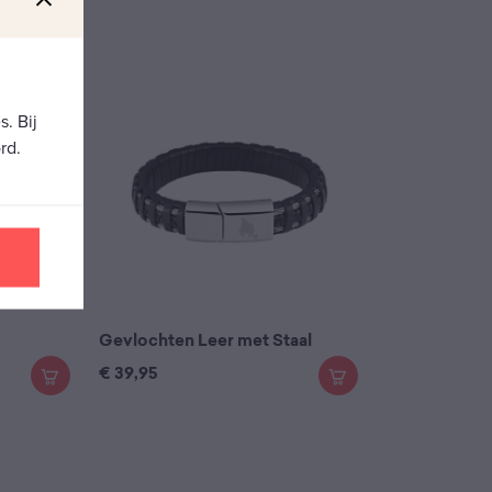
. Bij
rd.
Gevlochten Leer met Staal
€
39,95