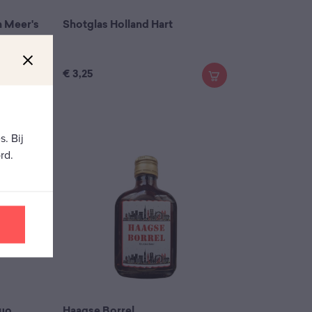
n Meer's
Shotglas Holland Hart
€
3,25
. Bij
rd.
Duo
Haagse Borrel