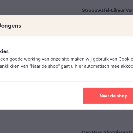
Stroopwafel-Likeur Va
0,70 Liter, 18+
Jongens
€
14,50
kies
 een goede werking van onze site maken wij gebruik van Cookies
anklikken van "Naar de shop" gaat u hier automatisch mee akkoo
Naar de shop
Den Haag Shotglazen 