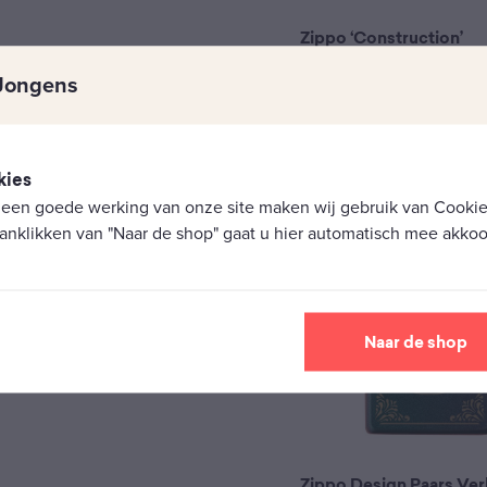
Zippo ‘Construction’
ord met benzine. Het
Jongens
or de jaren heen door
€
59,90
kies
 een goede werking van onze site maken wij gebruik van Cookies
anklikken van "Naar de shop" gaat u hier automatisch mee akkoo
N/B
30 jaar
Naar de shop
Zippo Design Paars Ve