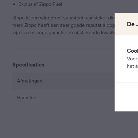
Exclusief Zippo Fuel
Zippo is een windproof vuursteen aansteker die gevuld w
De 
merk Zippo heeft een zeer goede reputatie opgebouwd do
zijn levenslange garantie en uitstekende kwaliteit.
Coo
Voor
Specificaties
het a
Afmetingen
Garantie