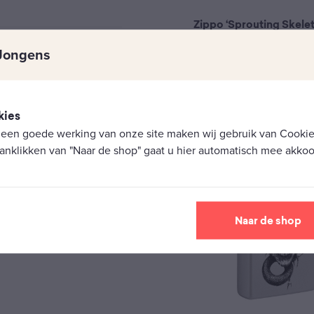
Zippo ‘Sprouting Skele
Jongens
€
79,90
N/B
kies
 een goede werking van onze site maken wij gebruik van Cookies
30 jaar
anklikken van "Naar de shop" gaat u hier automatisch mee akkoo
Naar de shop