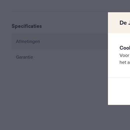
De 
Specificaties
Afmetingen
Coo
Voor
Garantie
het a