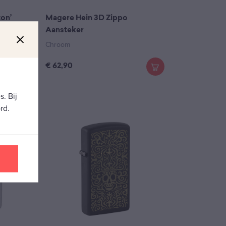
ton’
Magere Hein 3D Zippo
Aansteker
Chroom
€
62,90
. Bij
rd.