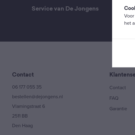
Coo
Service van De Jongens
Voor
het a
Contact
Klantense
06 177 055 35
Contact
bestellen@dejongens.nl
FAQ
Vlamingstraat 6
Garantie
2511 BB
Den Haag