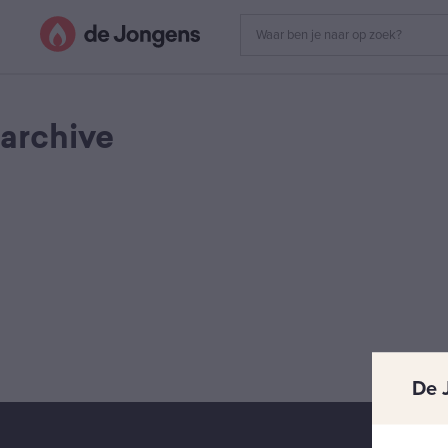
archive
De 