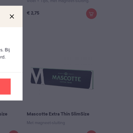
Vloei + Tips, met magneet-sluiting.
€
2,75
. Bij
rd.
size
Mascotte Extra Thin SlimSize
Met magneet-sluiting