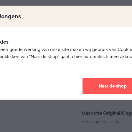
€
1,45
Jongens
kies
 een goede werking van onze site maken wij gebruik van Cookies
anklikken van "Naar de shop" gaat u hier automatisch mee akkoo
Naar de shop
Mascotte Original King
Met magneet-sluiting.