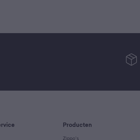
rvice
Producten
Zippo’s