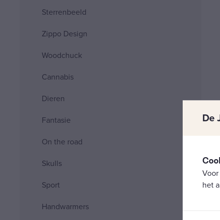
Sterrenbeeld
Zippo Design
Woodchuck
Cannabis
Dieren
De 
Fantasie
On the road
Coo
Skulls
Voor
het a
Sport
Handwarmers