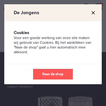
0
De Jongens
Cookies
Voor een goede werking van onze site maken
Categorieën
wij gebruik van Cookies. Bij het aanklikken van
"Naar de shop" gaat u hier automatisch mee
akkoord.
Speelkaarten
Naar de shop
Met deze Zippo aanstekers heeft u een goede troef
in handen! Diverse designs die met speelkaarten te
maken hebben!